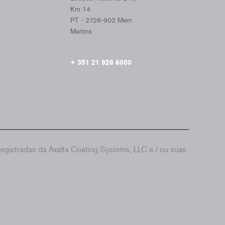
Km 14
PT - 2726-902 Mem
Martins
+ 351 21 926 6000
gistradas da Axalta Coating Systems, LLC e / ou suas