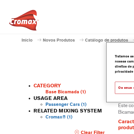
Início
Novos Produtos
Catálogo de produtos
Tratamos as
nossas camp
direitos de 
privacidade
CATEGORY
Os seus 
Base Bicamada
(1)
USAGE AREA
Passenger Cars
(1)
Este co
RELATED MIXING SYSTEM
Bicama
Cromax®
(1)
Caract
produ
Clear Filter