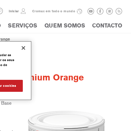
Iniciar
Cromax em todo o mundo
O
SERVIÇOS
QUEM SOMOS
CONTACTO
range
judar as
r os seus
so de
r Aluminium Orange
ar cookies
a Base