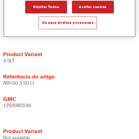
AB150 18.00 LI
Rejeitar Todos
Aceitar cookies
GMC
Os seus direitos privacidade
1250051670
Product Variant
3.5LT
Referência do artigo
AB150 3.50 LI
GMC
1250085539
Product Variant
Not available