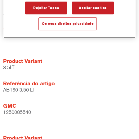
Referência do artigo
Rejeitar Todos
Aceitar cookies
AB160 18.00 LI
Os seus direitos privacidade
GMC
1250051624
Product Variant
3.5LT
Referência do artigo
AB160 3.50 LI
GMC
1250085540
Product Variant