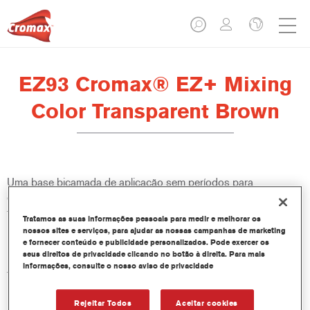
EZ93 Cromax® EZ+ Mixing
Color Transparent Brown
Uma base bicamada de aplicação sem períodos para
evaporação, fácil de usar, de excelentes desempenho de cor,
flexibilidade e valor. Boa opacidade, técnica de disfarce
Tratamos as suas informações pessoais para medir e melhorar os
melhorada e excelente controlo de manchas tornam todos as
nossos sites e serviços, para ajudar as nossas campanhas de marketing
repinturas mais fáceis e rápidas. Proporciona também acesso a
e fornecer conteúdo e publicidade personalizados. Pode exercer os
seus direitos de privacidade clicando no botão à direita. Para mais
uma biblioteca constantemente atualizada de mais de 100.000
informações, consulte o nosso aviso de privacidade
fórmulas de cores sólidas, metálicas e nacaradas. E as
inovadoras garrafas espremíveis garantem dosagens mais
precisas e minimizam o desperdício. Cromax EZ+ é o novo
Rejeitar Todos
Aceitar cookies