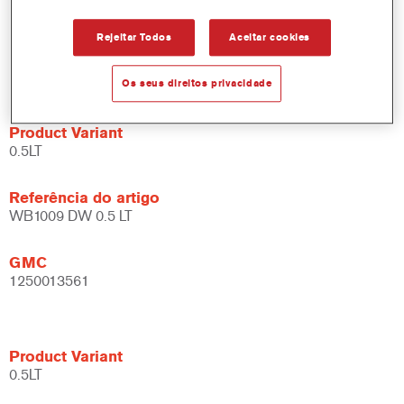
abrangentes.
Ampla gama de aplicações.
Rejeitar Todos
Aceitar cookies
Flexível - pode ser utilizado sob diferentes condições
climáticas e através de diferentes técnicas de aplicação.
Os seus direitos privacidade
Product Variant
0.5LT
Referência do artigo
WB1009 DW 0.5 LT
GMC
1250013561
Product Variant
0.5LT