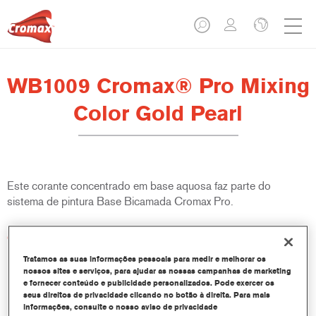
WB1009 Cromax® Pro Mixing
Color Gold Pearl
Este corante concentrado em base aquosa faz parte do
sistema de pintura Base Bicamada Cromax Pro.
Características do produto
Excelente rendimento com excepcional e precisa
Tratamos as suas informações pessoais para medir e melhorar os
correspondência de cor.
nossos sites e serviços, para ajudar as nossas campanhas de marketing
Utilização rápida e económica, aumentando o rendimento e
e fornecer conteúdo e publicidade personalizados. Pode exercer os
seus direitos de privacidade clicando no botão à direita. Para mais
produtividade.
informações, consulte o nosso aviso de privacidade
Dispõe de um sistema de corantes e resinas específicos e