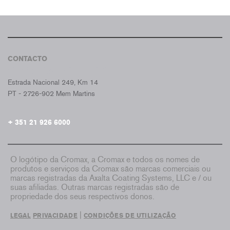
CONTACTO
CROMAX PORTUGAL
Estrada Nacional 249, Km 14
PT - 2726-902 Mem Martins
+ 351 21 926 6000
O logótipo da Cromax, a Cromax e todos os nomes de
produtos e serviços da Cromax são marcas comerciais ou
marcas registradas da Axalta Coating Systems, LLC e / ou
suas afiliadas. Outras marcas registradas são de
propriedade dos seus respectivos donos.
|
LEGAL
PRIVACIDADE
CONDIÇÕES DE UTILIZAÇÃO