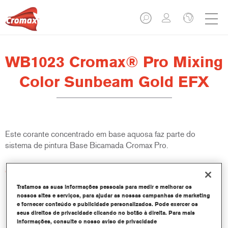
WB1023 Cromax® Pro Mixing
Color Sunbeam Gold EFX
Este corante concentrado em base aquosa faz parte do
sistema de pintura Base Bicamada Cromax Pro.
Características do produto
Excelente rendimento com excepcional e precisa
Tratamos as suas informações pessoais para medir e melhorar os
correspondência de cor.
nossos sites e serviços, para ajudar as nossas campanhas de marketing
Utilização rápida e económica, aumentando o rendimento e
e fornecer conteúdo e publicidade personalizados. Pode exercer os
seus direitos de privacidade clicando no botão à direita. Para mais
produtividade.
informações, consulte o nosso aviso de privacidade
Dispõe de um sistema de corantes e resinas específicos e