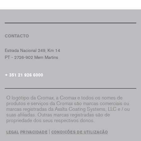
CONTACTO
CROMAX PORTUGAL
Estrada Nacional 249, Km 14
PT - 2726-902 Mem Martins
+ 351 21 926 6000
O logótipo da Cromax, a Cromax e todos os nomes de
produtos e serviços da Cromax são marcas comerciais ou
marcas registradas da Axalta Coating Systems, LLC e / ou
suas afiliadas. Outras marcas registradas são de
propriedade dos seus respectivos donos.
|
LEGAL
PRIVACIDADE
CONDIÇÕES DE UTILIZAÇÃO