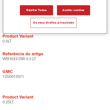
abrangentes.
Ampla gama de aplicações.
Rejeitar Todos
Aceitar cookies
Flexível - pode ser utilizado sob diferentes condições
climáticas e através de diferentes técnicas de aplicação.
Os seus direitos privacidade
Product Variant
0.5LT
Referência do artigo
WB1023 DW 0.5 LT
GMC
1250013571
Product Variant
0.25LT