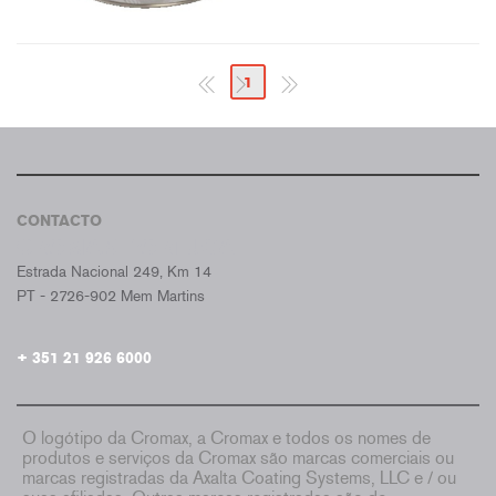
1
CONTACTO
CROMAX PORTUGAL
Estrada Nacional 249, Km 14
PT - 2726-902 Mem Martins
+ 351 21 926 6000
O logótipo da Cromax, a Cromax e todos os nomes de
produtos e serviços da Cromax são marcas comerciais ou
marcas registradas da Axalta Coating Systems, LLC e / ou