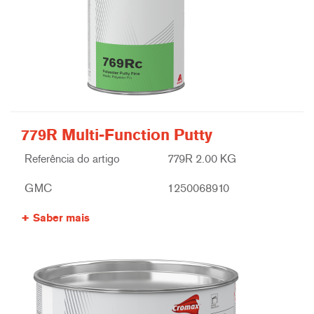
779R Multi-Function Putty
Referência do artigo
779R 2.00 KG
GMC
1250068910
Saber mais