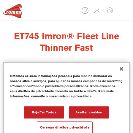
ET745 Imron® Fleet Line
Thinner Fast
Tratamos as suas informações pessoais para medir e melhorar os
nossos sites e serviços, para ajudar as nossas campanhas de marketing
e fornecer conteúdo e publicidade personalizados. Pode exercer os
Características do produto
seus direitos de privacidade clicando no botão à direita. Para mais
informações, consulte o nosso aviso de privacidade
Product Variant
Not available
Rejeitar Todos
Aceitar cookies
Referência do artigo
Os seus direitos privacidade
ET745 5.00 LI