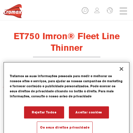
ET750 Imron® Fleet Line
Thinner
Tratamos as suas informações pessoais para medir e melhorar os
nossos sites e serviços, para ajudar as nossas campanhas de marketing
e fornecer conteúdo e publicidade personalizados. Pode exercer os
Características do produto
seus direitos de privacidade clicando no botão à direita. Para mais
informações, consulte o nosso aviso de privacidade
Product Variant
Not available
Rejeitar Todos
Aceitar cookies
Referência do artigo
Os seus direitos privacidade
ET750 5.00 LI