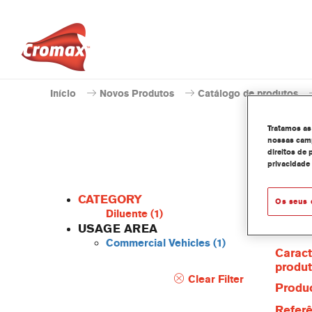
Início
Novos Produtos
Catálogo de produtos
Tratamos as
nossas camp
direitos de 
privacidade
CATEGORY
Os seus 
Diluente
(1)
USAGE AREA
Commercial Vehicles
(1)
Caract
produ
Clear Filter
Produc
Referê