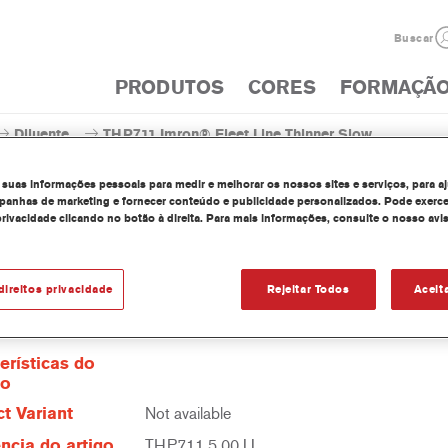
Buscar
PRODUTOS
CORES
FORMAÇÃ
Diluente
THP711 Imron® Fleet Line Thinner Slow
 suas informações pessoais para medir e melhorar os nossos sites e serviços, para a
anhas de marketing e fornecer conteúdo e publicidade personalizados. Pode exerce
privacidade clicando no botão à direita. Para mais informações, consulte o nosso avi
THP711 Imron® Fleet Lin
direitos privacidade
Rejeitar Todos
Aceit
erísticas do
to
t Variant
Not available
ncia do artigo
THP711 5.00 LI