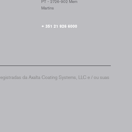
PT - 2726-902 Mem
Martins
+ 351 21 926 6000
gistradas da Axalta Coating Systems, LLC e / ou suas