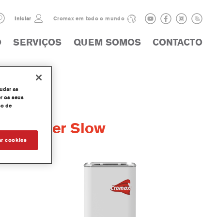
Iniciar
Cromax em todo o mundo
O
SERVIÇOS
QUEM SOMOS
CONTACTO
judar as
r os seus
so de
e Thinner Slow
ar cookies