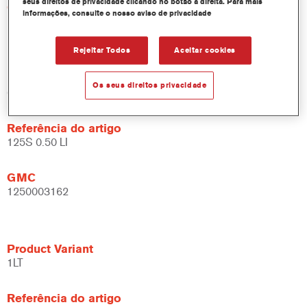
seus direitos de privacidade clicando no botão à direita. Para mais
GMC
informações, consulte o nosso aviso de privacidade
1250000647
Rejeitar Todos
Aceitar cookies
Product Variant
Os seus direitos privacidade
0.5LT
Referência do artigo
125S 0.50 LI
GMC
1250003162
Product Variant
1LT
Referência do artigo