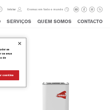
Iniciar
Cromax em todo o mundo
O
SERVIÇOS
QUEM SOMOS
CONTACTO
judar as
r os seus
so de
tivator
ar cookies