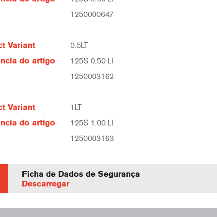
1250000647
t Variant
0.5LT
ncia do artigo
125S 0.50 LI
1250003162
t Variant
1LT
ncia do artigo
125S 1.00 LI
1250003163
Ficha de Dados de Segurança
Descarregar