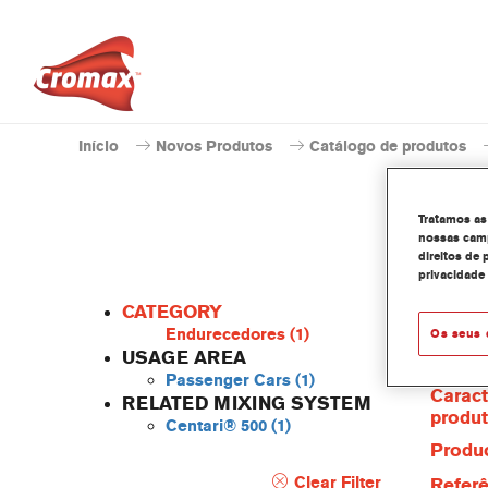
Início
Novos Produtos
Catálogo de produtos
Tratamos as
nossas camp
direitos de 
privacidade
CATEGORY
Endurecedores
(1)
Os seus 
USAGE AREA
Passenger Cars
(1)
Caract
RELATED MIXING SYSTEM
produ
Centari® 500
(1)
Produc
Clear Filter
Referê