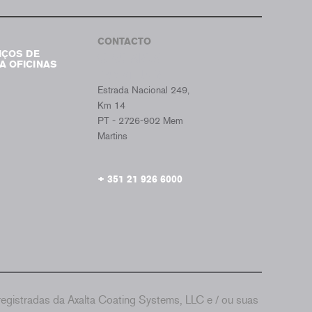
Tumb
CONTACTO
IÇOS DE
CROMAX
A OFICINAS
PORTUGAL
Estrada Nacional 249,
Km 14
PT - 2726-902 Mem
Martins
+ 351 21 926 6000
gistradas da Axalta Coating Systems, LLC e / ou suas