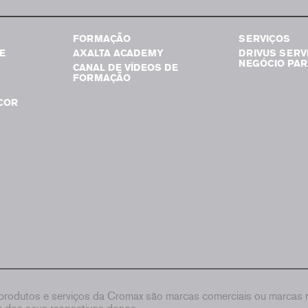
FORMAÇÃO
SERVIÇOS
E
AXALTA ACADEMY
DRIVUS SERV
NEGÓCIO PAR
CANAL DE VÍDEOS DE
FORMAÇÃO
COR
rodutos e serviços da Cromax são marcas comerciais ou marcas re