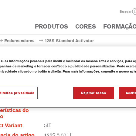
Buscar
PRODUTOS
CORES
FORMAÇÃ
Endurecedores
125S Standard Activator
 suas informações pessoais para medir e melhorar os nossos sites e serviços, para a
anhas de marketing e fornecer conteúdo e publicidade personalizados. Pode exerce
privacidade clicando no botão à direita. Para mais informações, consulte o nosso avi
125S Standard Ac
direitos privacidade
Rejeitar Todos
Aceit
erísticas do
to
t Variant
5LT
ncia do artigo
125S 5.00 LI