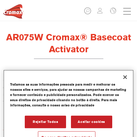
AR075W Cromax® Basecoat
Activator
O Activador AR075W da Cromax foi especialmente
Tratamos as suas informações pessoais para medir e melhorar os
desenvolvido para utilização com Bases Bicamada Cromax, o
nossos sites e serviços, para ajudar as nossas campanhas de marketing
sistema de base bicamada aquosa de alta qualidade, produtivo
e fornecer conteúdo e publicidade personalizados. Pode exercer os
e ambientalmente responsável para a pintura de veículos de
seus direitos de privacidade clicando no botão à direita. Para mais
informações, consulte o nosso aviso de privacidade
passageiros, quando utilizado o Verniz Energy Ultra
Performance CC6700.
Rejeitar Todos
Aceitar cookies
Características do produto