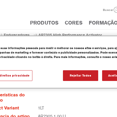
Buscar
PRODUTOS
CORES
FORMAÇÃ
Endurecedores
AR7305 High Performance Activator
 suas informações pessoais para medir e melhorar os nossos sites e serviços, para a
anhas de marketing e fornecer conteúdo e publicidade personalizados. Pode exerce
privacidade clicando no botão à direita. Para mais informações, consulte o nosso avi
AR7305 High Performa
direitos privacidade
Rejeitar Todos
Aceit
erísticas do
to
t Variant
1LT
ncia do artigo
AR7305 1.00 LI