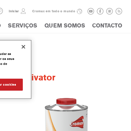
Iniciar
Cromax em todo o mundo
O
SERVIÇOS
QUEM SOMOS
CONTACTO
judar as
r os seus
so de
nce Activator
ar cookies