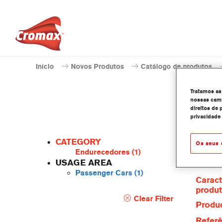
Início
Novos Produtos
Catálogo de produtos
Tratamos as
nossas camp
direitos de 
privacidade
CATEGORY
Os seus 
Endurecedores
(1)
USAGE AREA
Passenger Cars
(1)
Caract
produ
Clear Filter
Produc
Referê