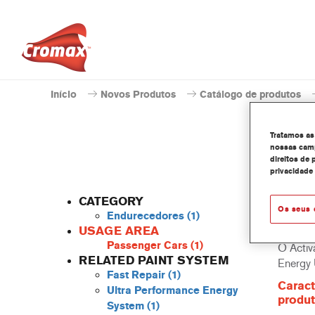
Início
Novos Produtos
Catálogo de produtos
Tratamos as
nossas camp
direitos de 
privacidade
CATEGORY
Os seus 
Endurecedores
(1)
USAGE AREA
Passenger Cars
(1)
O Activ
RELATED PAINT SYSTEM
Energy 
Fast Repair
(1)
Caract
Ultra Performance Energy
produ
System
(1)