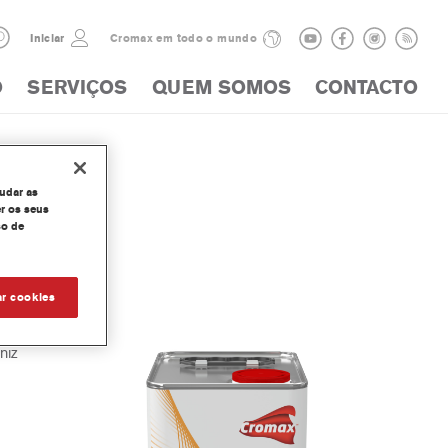
Iniciar
Cromax em todo o mundo
O
SERVIÇOS
QUEM SOMOS
CONTACTO
judar as
r os seus
so de
tivator
ar cookies
niz