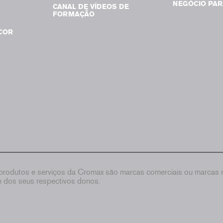
NEGÓCIO PAR
CANAL DE VÍDEOS DE
FORMAÇÃO
COR
rodutos e serviços da Cromax são marcas comerciais ou marcas re
de dos seus respectivos donos.