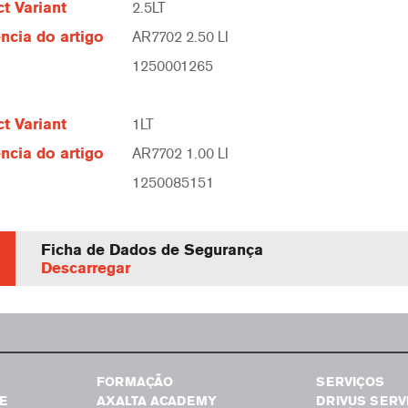
t Variant
2.5LT
ncia do artigo
AR7702 2.50 LI
1250001265
t Variant
1LT
ncia do artigo
AR7702 1.00 LI
1250085151
Ficha de Dados de Segurança
Descarregar
FORMAÇÃO
SERVIÇOS
E
AXALTA ACADEMY
DRIVUS SERV