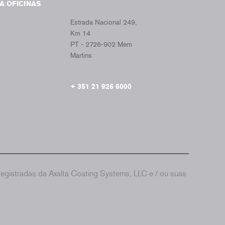
A OFICINAS
PORTUGAL
Estrada Nacional 249,
Km 14
PT - 2726-902 Mem
Martins
+ 351 21 926 6000
gistradas da Axalta Coating Systems, LLC e / ou suas