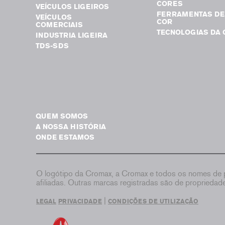
CORES
VEÍCULOS LIGEIROS
FERRAMENTAS DE
VEÍCULOS
COR
COMERCIAIS
TECNOLOGIAS DA 
INDUSTRIA LIGEIRA
TDS-SDS
QUEM SOMOS
A NOSSA HISTÓRIA
ONDE ESTAMOS
O logótipo da Cromax, a Cromax e todos os nomes de p
afiliadas. Outras marcas registradas são de proprieda
|
LEGAL
PRIVACIDADE
CONDIÇÕES DE UTILIZAÇÃO