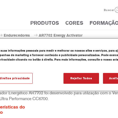
Buscar
PRODUTOS
CORES
FORMAÇÃ
Endurecedores
AR7702 Energy Activator
 suas informações pessoais para medir e melhorar os nossos sites e serviços, para a
anhas de marketing e fornecer conteúdo e publicidade personalizados. Pode exerce
privacidade clicando no botão à direita. Para mais informações, consulte o nosso avi
AR7702 Energy Ac
direitos privacidade
Rejeitar Todos
Aceit
ador Energético AR7702 foi desenvolvido para utilização com o Ver
Ultra Performance CC6700.
erísticas do
to