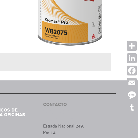
Shar
Link
Face
Emai
CONTACTO
Mes
IÇOS DE
CROMAX
A OFICINAS
Tumb
PORTUGAL
Estrada Nacional 249,
Km 14