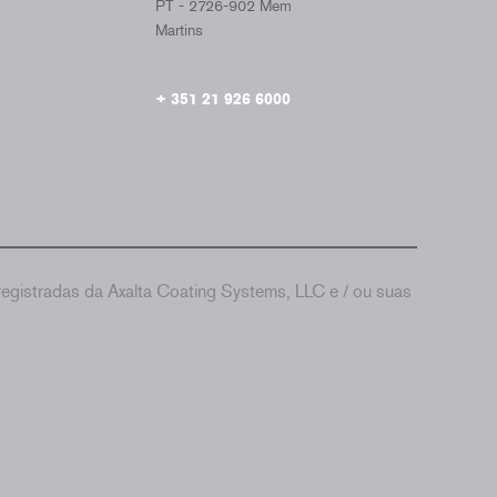
PT - 2726-902 Mem
Martins
+ 351 21 926 6000
gistradas da Axalta Coating Systems, LLC e / ou suas