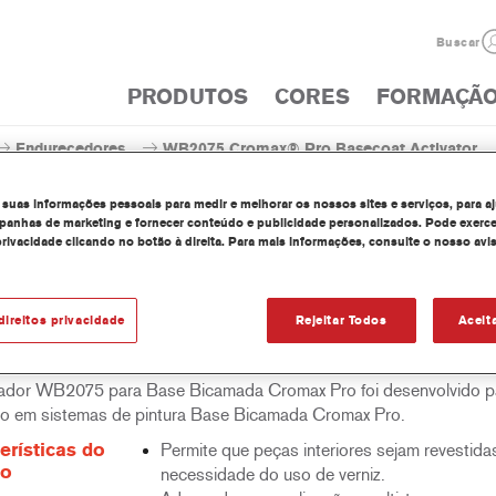
Buscar
PRODUTOS
CORES
FORMAÇÃ
Endurecedores
WB2075 Cromax® Pro Basecoat Activator
 suas informações pessoais para medir e melhorar os nossos sites e serviços, para a
anhas de marketing e fornecer conteúdo e publicidade personalizados. Pode exerce
privacidade clicando no botão à direita. Para mais informações, consulte o nosso avi
WB2075 Cromax® Pro Bas
direitos privacidade
Rejeitar Todos
Aceit
ador WB2075 para Base Bicamada Cromax Pro foi desenvolvido p
ção em sistemas de pintura Base Bicamada Cromax Pro.
erísticas do
Permite que peças interiores sejam revestid
to
necessidade do uso de verniz.