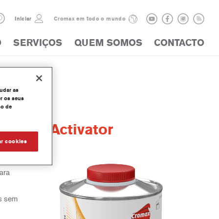
Iniciar
Cromax em todo o mundo
O
SERVIÇOS
QUEM SOMOS
CONTACTO
judar as
r os seus
so de
ecoat Activator
ar cookies
ara
as sem