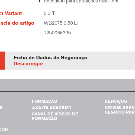
Adequado para aplicações multi-tom.
t Variant
0.5LT
ncia do artigo
WB2075 0.50 LI
1250066309
Ficha de Dados de Segurança
Descarregar
FORMAÇÃO
SERVIÇOS
E
AXALTA ACADEMY
DRIVUS SERV
NEGÓCIO PAR
CANAL DE VÍDEOS DE
FORMAÇÃO
COR