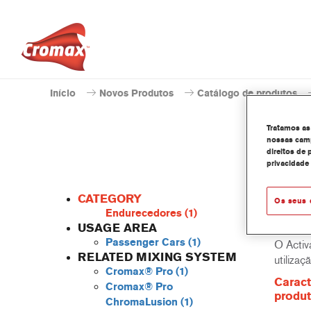
Início
Novos Produtos
Catálogo de produtos
Tratamos as
nossas camp
direitos de 
privacidade
CATEGORY
Os seus 
Endurecedores
(1)
USAGE AREA
Passenger Cars
(1)
O Activ
RELATED MIXING SYSTEM
utiliza
Cromax® Pro
(1)
Caract
Cromax® Pro
produ
ChromaLusion
(1)