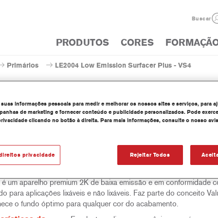
Buscar
PRODUTOS
CORES
FORMAÇÃ
Primários
LE2004 Low Emission Surfacer Plus - VS4
 suas informações pessoais para medir e melhorar os nossos sites e serviços, para a
anhas de marketing e fornecer conteúdo e publicidade personalizados. Pode exerce
privacidade clicando no botão à direita. Para mais informações, consulte o nosso avi
LE2004 Low Emission Surf
direitos privacidade
Rejeitar Todos
Aceit
lho Plus de Baixa Emissão Branco LE2001 / Cinza Médio LE2004 
é um aparelho premium 2K de baixa emissão e em conformidade
o para aplicações lixáveis e não lixáveis. Faz parte do conceito Va
nece o fundo óptimo para qualquer cor do acabamento.