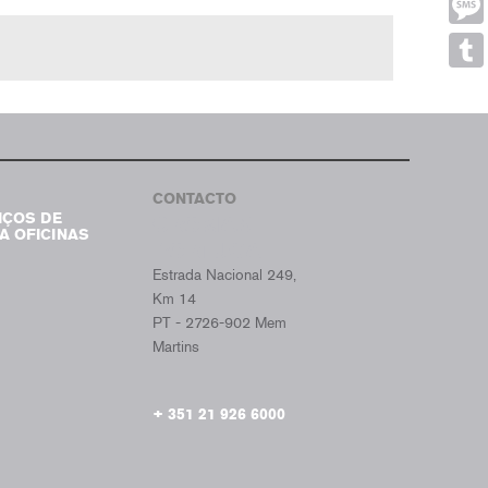
Mes
Tumb
CONTACTO
IÇOS DE
CROMAX
A OFICINAS
PORTUGAL
Estrada Nacional 249,
Km 14
PT - 2726-902 Mem
Martins
+ 351 21 926 6000