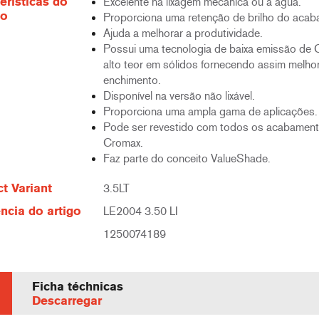
erísticas do
Excelente na lixagem mecânica ou a água.
to
Proporciona uma retenção de brilho do acab
Ajuda a melhorar a produtividade.
Possui uma tecnologia de baixa emissão de
alto teor em sólidos fornecendo assim melho
enchimento.
Disponível na versão não lixável.
Proporciona uma ampla gama de aplicações.
Pode ser revestido com todos os acabamen
Cromax.
Faz parte do conceito ValueShade.
t Variant
3.5LT
ncia do artigo
LE2004 3.50 LI
1250074189
Ficha téchnicas
Descarregar