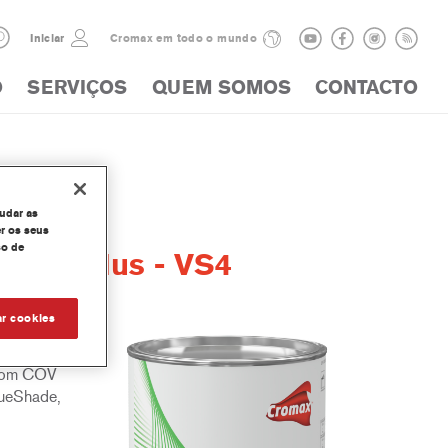
Iniciar
Cromax em todo o mundo
O
SERVIÇOS
QUEM SOMOS
CONTACTO
judar as
r os seus
so de
acer Plus - VS4
ar cookies
/ Preto
 com COV
lueShade,