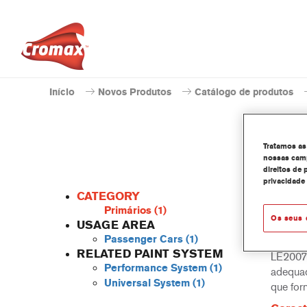
Início
Novos Produtos
Catálogo de produtos
Tratamos as
nossas camp
direitos de 
privacidade
CATEGORY
Primários
(1)
Os seus 
USAGE AREA
Passenger Cars
(1)
O Apare
RELATED PAINT SYSTEM
LE2007 
Performance System
(1)
adequad
Universal System
(1)
que for