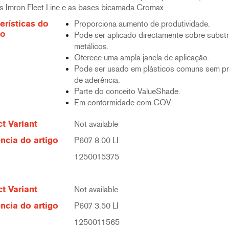
s Imron Fleet Line e as bases bicamada Cromax.
erísticas do
Proporciona aumento de produtividade.
to
Pode ser aplicado directamente sobre subst
metálicos.
Oferece uma ampla janela de aplicação.
Pode ser usado em plásticos comuns sem p
de aderência.
Parte do conceito ValueShade.
Em conformidade com COV
t Variant
Not available
ncia do artigo
P607 8.00 LI
1250015375
t Variant
Not available
ncia do artigo
P607 3.50 LI
1250011565