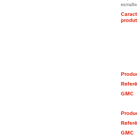
esmalte
Caract
produ
Produc
Referê
GMC
Produc
Referê
GMC