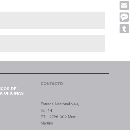
Face
Emai
Mes
Tumb
CONTACTO
IÇOS DE
CROMAX
A OFICINAS
PORTUGAL
Estrada Nacional 249,
Km 14
PT - 2726-902 Mem
Martins