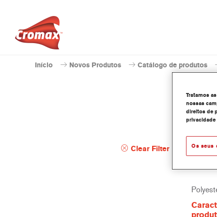
Início
Novos Produtos
Catálogo de produtos
Tratamos as
nossas camp
direitos de 
privacidade
U-P
Os seus 
Clear Filter
Polyeste
Caract
produ