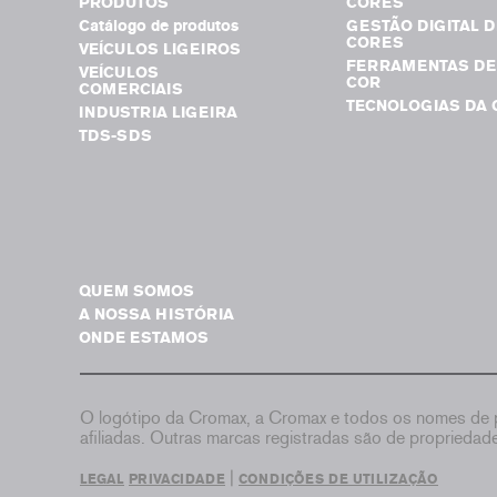
PRODUTOS
CORES
Catálogo de produtos
GESTÃO DIGITAL D
CORES
VEÍCULOS LIGEIROS
FERRAMENTAS DE
VEÍCULOS
COR
COMERCIAIS
TECNOLOGIAS DA 
INDUSTRIA LIGEIRA
TDS-SDS
QUEM SOMOS
A NOSSA HISTÓRIA
ONDE ESTAMOS
O logótipo da Cromax, a Cromax e todos os nomes de p
afiliadas. Outras marcas registradas são de proprieda
|
LEGAL
PRIVACIDADE
CONDIÇÕES DE UTILIZAÇÃO