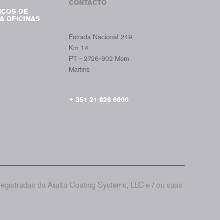
CONTACTO
IÇOS DE
CROMAX
A OFICINAS
PORTUGAL
Estrada Nacional 249,
Km 14
PT - 2726-902 Mem
Martins
+ 351 21 926 6000
gistradas da Axalta Coating Systems, LLC e / ou suas