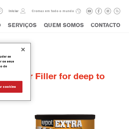
Iniciar
Cromax em todo o mundo
O
SERVIÇOS
QUEM SOMOS
CONTACTO
judar as
r os seus
so de
yester Filler for deep to
irs
ar cookies