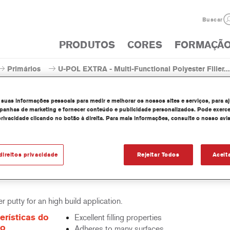
Buscar
PRODUTOS
CORES
FORMAÇÃ
Primários
U-POL EXTRA - Multi-Functional Polyester Filler...
 suas informações pessoais para medir e melhorar os nossos sites e serviços, para a
anhas de marketing e fornecer conteúdo e publicidade personalizados. Pode exerce
privacidade clicando no botão à direita. Para mais informações, consulte o nosso avi
OL EXTRA - Multi-Functional Pol
medium repa
direitos privacidade
Rejeitar Todos
Aceit
r putty for an high build application.
erísticas do
Excellent filling properties
to
Adheres to many surfaces