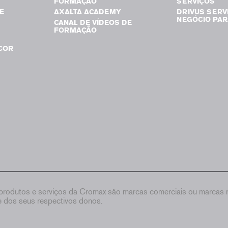
FORMAÇÃO
SERVIÇOS
E
AXALTA ACADEMY
DRIVUS SERV
NEGÓCIO PAR
CANAL DE VÍDEOS DE
FORMAÇÃO
COR
rodutos e serviços da Cromax são marcas comerciais ou marcas re
de dos seus respectivos donos.