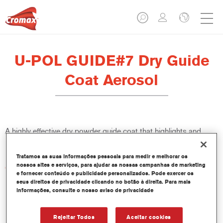
U-POL GUIDE#7 Dry Guide
Coat Aerosol
A highly effective dry powder guide coat that highlights and
identifies surface imperfections when sanding fillers or primers.
Tratamos as suas informações pessoais para medir e melhorar os
nossos sites e serviços, para ajudar as nossas campanhas de marketing
Características do produto
e fornecer conteúdo e publicidade personalizados. Pode exercer os
Does not clog or block abrasives
seus direitos de privacidade clicando no botão à direita. Para mais
Suitable for dry or wet sanding
informações, consulte o nosso aviso de privacidade
Dries instantly
Rejeitar Todos
Aceitar cookies