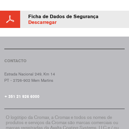
Ficha de Dados de Segurança
Descarregar
CONTACTO
CROMAX PORTUGAL
Estrada Nacional 249, Km 14
PT - 2726-902 Mem Martins
+ 351 21 926 6000
O logótipo da Cromax, a Cromax e todos os nomes de
produtos e serviços da Cromax são marcas comerciais ou
marcas registradas da Axalta Coating Systems, LLC e / ou