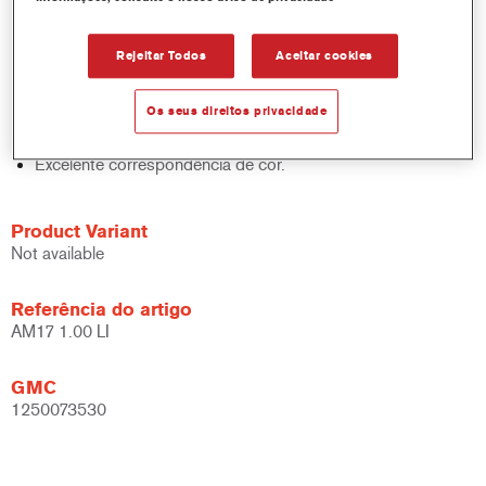
sólidos, acabamentos e bases.
Rápido controlo de inventário.
Rejeitar Todos
Aceitar cookies
Fácil administração.
Economiza espaço de armazenamento.
Os seus direitos privacidade
Baseado na comprovada tecnologia de corantes
concentrados Cromax.
Excelente correspondência de cor.
Product Variant
Not available
Referência do artigo
AM17 1.00 LI
GMC
1250073530