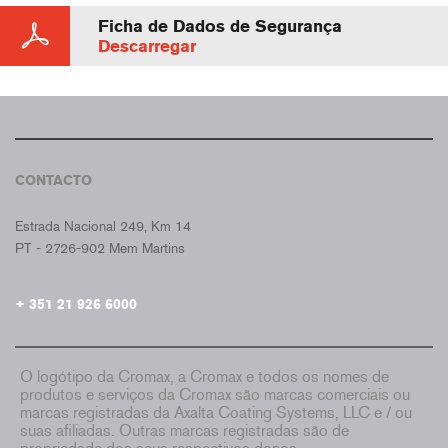
Ficha de Dados de Segurança
Descarregar
CONTACTO
CROMAX PORTUGAL
Estrada Nacional 249, Km 14
PT - 2726-902 Mem Martins
+ 351 21 926 6000
O logótipo da Cromax, a Cromax e todos os nomes de
produtos e serviços da Cromax são marcas comerciais ou
marcas registradas da Axalta Coating Systems, LLC e / ou
suas afiliadas. Outras marcas registradas são de