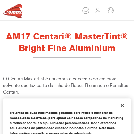
AM17 Centari® MasterTint®
Bright Fine Aluminium
O Centari Mastertint é um corante concentrado em base
solvente que faz parte da linha de Bases Bicamada e Esmaltes
Centari.
Características do produto
Sistema de pintura em base solvente distinto, versátil e de
Tratamos as suas informações pessoais para medir e melhorar os
nossos sites e serviços, para ajudar as nossas campanhas de marketing
fácil utilização.
e fornecer conteúdo e publicidade personalizados. Pode exercer os
Um equipamento de mistura único disponibiliza todas as
seus direitos de privacidade clicando no botão à direita. Para mais
qualidades de tinta em base solvente - médio e alto teor de
informações, consulte o nosso aviso de privacidade