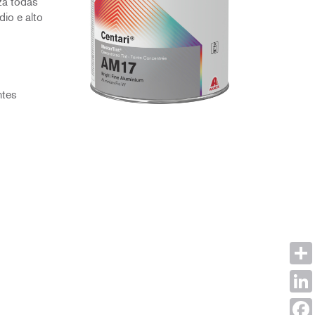
za todas
dio e alto
ntes
Shar
Link