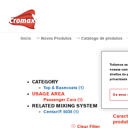
Início
Novos Produtos
Catálogo de produtos
Tratamos as
nossas camp
direitos de 
privacidade
CATEGORY
Top & Basecoats
(1)
USAGE AREA
Os seus 
Passenger Cars
(1)
O Centa
RELATED MIXING SYSTEM
linha d
Centari® 5035
(1)
Caract
produ
Clear Filter