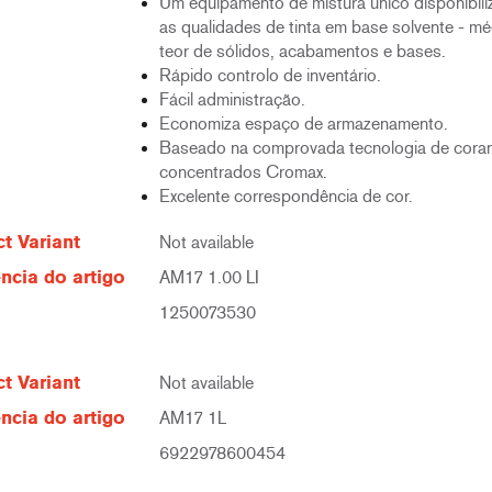
Um equipamento de mistura único disponibili
as qualidades de tinta em base solvente - mé
teor de sólidos, acabamentos e bases.
Rápido controlo de inventário.
Fácil administração.
Economiza espaço de armazenamento.
Baseado na comprovada tecnologia de cora
concentrados Cromax.
Excelente correspondência de cor.
t Variant
Not available
ncia do artigo
AM17 1.00 LI
1250073530
t Variant
Not available
ncia do artigo
AM17 1L
6922978600454