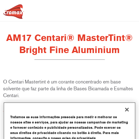
AM17 Centari® MasterTint®
Bright Fine Aluminium
O Centari Mastertint é um corante concentrado em base
solvente que faz parte da linha de Bases Bicamada e Esmaltes
Centari.
Características do produto
Sistema de pintura em base solvente distinto, versátil e de
Tratamos as suas informações pessoais para medir e melhorar os
nossos sites e serviços, para ajudar as nossas campanhas de marketing
fácil utilização.
e fornecer conteúdo e publicidade personalizados. Pode exercer os
Um equipamento de mistura único disponibiliza todas as
seus direitos de privacidade clicando no botão à direita. Para mais
qualidades de tinta em base solvente - médio e alto teor de
informações, consulte o nosso aviso de privacidade