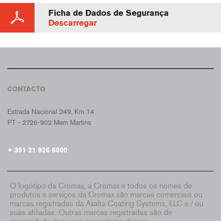
Ficha de Dados de Segurança
Descarregar
CONTACTO
CROMAX PORTUGAL
Estrada Nacional 249, Km 14
PT - 2726-902 Mem Martins
+ 351 21 926 6000
O logótipo da Cromax, a Cromax e todos os nomes de
produtos e serviços da Cromax são marcas comerciais ou
marcas registradas da Axalta Coating Systems, LLC e / ou
suas afiliadas. Outras marcas registradas são de