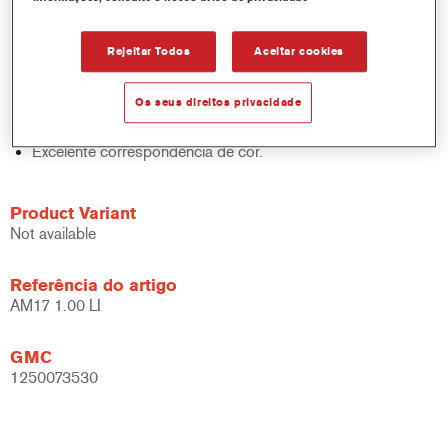
sólidos, acabamentos e bases.
Rápido controlo de inventário.
Rejeitar Todos
Aceitar cookies
Fácil administração.
Economiza espaço de armazenamento.
Os seus direitos privacidade
Baseado na comprovada tecnologia de corantes
concentrados Cromax.
Excelente correspondência de cor.
Product Variant
Not available
Referência do artigo
AM17 1.00 LI
GMC
1250073530