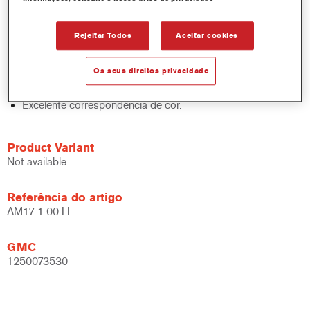
sólidos, acabamentos e bases.
Rápido controlo de inventário.
Rejeitar Todos
Aceitar cookies
Fácil administração.
Economiza espaço de armazenamento.
Os seus direitos privacidade
Baseado na comprovada tecnologia de corantes
concentrados Cromax.
Excelente correspondência de cor.
Product Variant
Not available
Referência do artigo
AM17 1.00 LI
GMC
1250073530