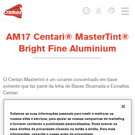
AM17 Centari® MasterTint®
Bright Fine Aluminium
O Centari Mastertint é um corante concentrado em base
solvente que faz parte da linha de Bases Bicamada e Esmaltes
Centari.
Características do produto
Sistema de pintura em base solvente distinto, versátil e de
Tratamos as suas informações pessoais para medir e melhorar os
nossos sites e serviços, para ajudar as nossas campanhas de marketing
fácil utilização.
e fornecer conteúdo e publicidade personalizados. Pode exercer os
Um equipamento de mistura único disponibiliza todas as
seus direitos de privacidade clicando no botão à direita. Para mais
qualidades de tinta em base solvente - médio e alto teor de
informações, consulte o nosso aviso de privacidade