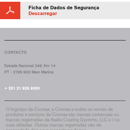
Ficha de Dados de Segurança
Descarregar
CONTACTO
CROMAX PORTUGAL
Estrada Nacional 249, Km 14
PT - 2726-902 Mem Martins
+ 351 21 926 6000
O logótipo da Cromax, a Cromax e todos os nomes de
produtos e serviços da Cromax são marcas comerciais ou
marcas registradas da Axalta Coating Systems, LLC e / ou
suas afiliadas. Outras marcas registradas são de