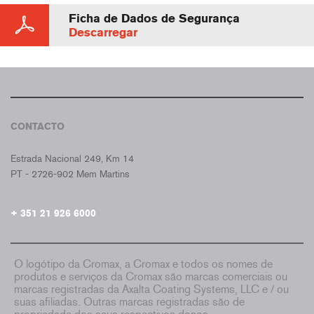
Ficha de Dados de Segurança
Descarregar
CONTACTO
CROMAX PORTUGAL
Estrada Nacional 249, Km 14
PT - 2726-902 Mem Martins
+ 351 21 926 6000
O logótipo da Cromax, a Cromax e todos os nomes de
produtos e serviços da Cromax são marcas comerciais ou
marcas registradas da Axalta Coating Systems, LLC e / ou
suas afiliadas. Outras marcas registradas são de