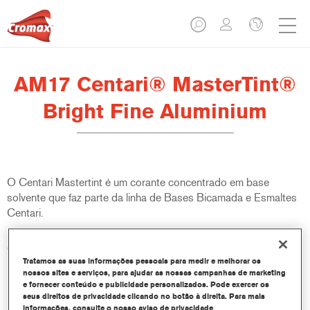
AM17 Centari® MasterTint®
Bright Fine Aluminium
O Centari Mastertint é um corante concentrado em base
solvente que faz parte da linha de Bases Bicamada e Esmaltes
Centari.
Características do produto
Sistema de pintura em base solvente distinto, versátil e de
Tratamos as suas informações pessoais para medir e melhorar os
nossos sites e serviços, para ajudar as nossas campanhas de marketing
fácil utilização.
e fornecer conteúdo e publicidade personalizados. Pode exercer os
Um equipamento de mistura único disponibiliza todas as
seus direitos de privacidade clicando no botão à direita. Para mais
qualidades de tinta em base solvente - médio e alto teor de
informações, consulte o nosso aviso de privacidade