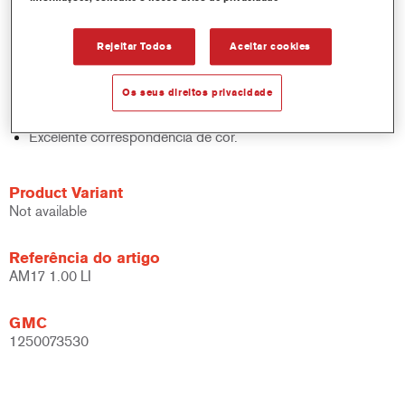
sólidos, acabamentos e bases.
Rápido controlo de inventário.
Rejeitar Todos
Aceitar cookies
Fácil administração.
Economiza espaço de armazenamento.
Os seus direitos privacidade
Baseado na comprovada tecnologia de corantes
concentrados Cromax.
Excelente correspondência de cor.
Product Variant
Not available
Referência do artigo
AM17 1.00 LI
GMC
1250073530