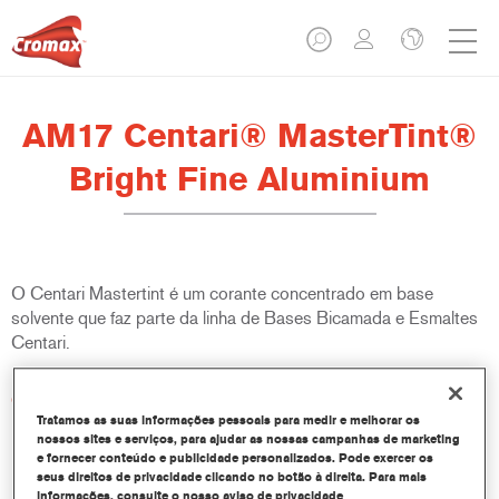
AM17 Centari® MasterTint®
Bright Fine Aluminium
O Centari Mastertint é um corante concentrado em base
solvente que faz parte da linha de Bases Bicamada e Esmaltes
Centari.
Características do produto
Sistema de pintura em base solvente distinto, versátil e de
Tratamos as suas informações pessoais para medir e melhorar os
nossos sites e serviços, para ajudar as nossas campanhas de marketing
fácil utilização.
e fornecer conteúdo e publicidade personalizados. Pode exercer os
Um equipamento de mistura único disponibiliza todas as
seus direitos de privacidade clicando no botão à direita. Para mais
qualidades de tinta em base solvente - médio e alto teor de
informações, consulte o nosso aviso de privacidade