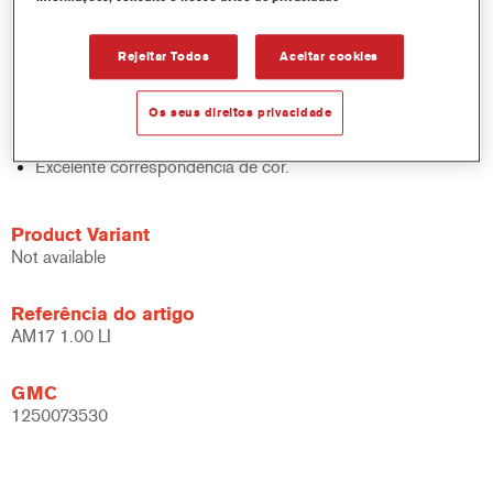
sólidos, acabamentos e bases.
Rápido controlo de inventário.
Rejeitar Todos
Aceitar cookies
Fácil administração.
Economiza espaço de armazenamento.
Os seus direitos privacidade
Baseado na comprovada tecnologia de corantes
concentrados Cromax.
Excelente correspondência de cor.
Product Variant
Not available
Referência do artigo
AM17 1.00 LI
GMC
1250073530