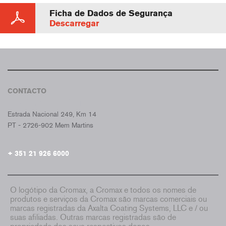
Ficha de Dados de Segurança
Descarregar
CONTACTO
CROMAX PORTUGAL
Estrada Nacional 249, Km 14
PT - 2726-902 Mem Martins
+ 351 21 926 6000
O logótipo da Cromax, a Cromax e todos os nomes de
produtos e serviços da Cromax são marcas comerciais ou
marcas registradas da Axalta Coating Systems, LLC e / ou
suas afiliadas. Outras marcas registradas são de