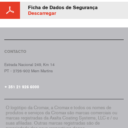
Ficha de Dados de Segurança
Descarregar
CONTACTO
CROMAX PORTUGAL
Estrada Nacional 249, Km 14
PT - 2726-902 Mem Martins
+ 351 21 926 6000
O logótipo da Cromax, a Cromax e todos os nomes de
produtos e serviços da Cromax são marcas comerciais ou
marcas registradas da Axalta Coating Systems, LLC e / ou
suas afiliadas. Outras marcas registradas são de