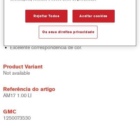
sólidos, acabamentos e bases.
Rápido controlo de inventário.
Rejeitar Todos
Aceitar cookies
Fácil administração.
Economiza espaço de armazenamento.
Os seus direitos privacidade
Baseado na comprovada tecnologia de corantes
concentrados Cromax.
Excelente correspondência de cor.
Product Variant
Not available
Referência do artigo
AM17 1.00 LI
GMC
1250073530