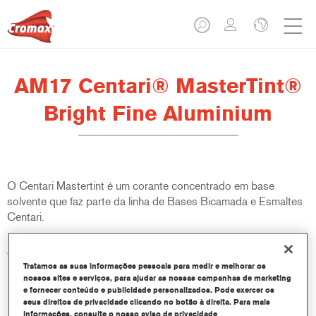
AM17 Centari® MasterTint®
Bright Fine Aluminium
O Centari Mastertint é um corante concentrado em base
solvente que faz parte da linha de Bases Bicamada e Esmaltes
Centari.
Características do produto
Sistema de pintura em base solvente distinto, versátil e de
Tratamos as suas informações pessoais para medir e melhorar os
nossos sites e serviços, para ajudar as nossas campanhas de marketing
fácil utilização.
e fornecer conteúdo e publicidade personalizados. Pode exercer os
Um equipamento de mistura único disponibiliza todas as
seus direitos de privacidade clicando no botão à direita. Para mais
qualidades de tinta em base solvente - médio e alto teor de
informações, consulte o nosso aviso de privacidade