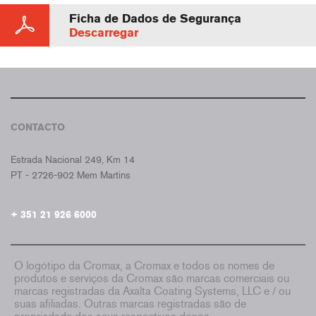
Ficha de Dados de Segurança
Descarregar
CONTACTO
CROMAX PORTUGAL
Estrada Nacional 249, Km 14
PT - 2726-902 Mem Martins
+ 351 21 926 6000
O logótipo da Cromax, a Cromax e todos os nomes de
produtos e serviços da Cromax são marcas comerciais ou
marcas registradas da Axalta Coating Systems, LLC e / ou
suas afiliadas. Outras marcas registradas são de