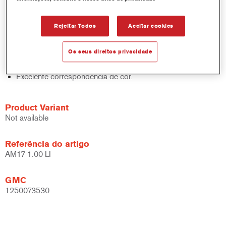
sólidos, acabamentos e bases.
Rápido controlo de inventário.
Rejeitar Todos
Aceitar cookies
Fácil administração.
Economiza espaço de armazenamento.
Os seus direitos privacidade
Baseado na comprovada tecnologia de corantes
concentrados Cromax.
Excelente correspondência de cor.
Product Variant
Not available
Referência do artigo
AM17 1.00 LI
GMC
1250073530