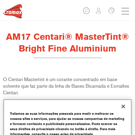
AM17 Centari® MasterTint®
Bright Fine Aluminium
O Centari Mastertint é um corante concentrado em base
solvente que faz parte da linha de Bases Bicamada e Esmaltes
Centari.
Características do produto
Sistema de pintura em base solvente distinto, versátil e de
Tratamos as suas informações pessoais para medir e melhorar os
nossos sites e serviços, para ajudar as nossas campanhas de marketing
fácil utilização.
e fornecer conteúdo e publicidade personalizados. Pode exercer os
Um equipamento de mistura único disponibiliza todas as
seus direitos de privacidade clicando no botão à direita. Para mais
qualidades de tinta em base solvente - médio e alto teor de
informações, consulte o nosso aviso de privacidade