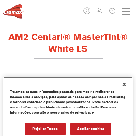
AM2 Centari® MasterTint®
White LS
O Centari Mastertint é um corante concentrado em base
solvente que faz parte da linha de Bases Bicamada e Esmaltes
Tratamos as suas informações pessoais para medir e melhorar os
Centari.
nossos sites e serviços, para ajudar as nossas campanhas de marketing
e fornecer conteúdo e publicidade personalizados. Pode exercer os
seus direitos de privacidade clicando no botão à direita. Para mais
Características do produto
informações, consulte o nosso aviso de privacidade
Sistema de pintura em base solvente distinto, versátil e de
fácil utilização.
Um equipamento de mistura único disponibiliza todas as
Rejeitar Todos
Aceitar cookies
qualidades de tinta em base solvente - médio e alto teor de