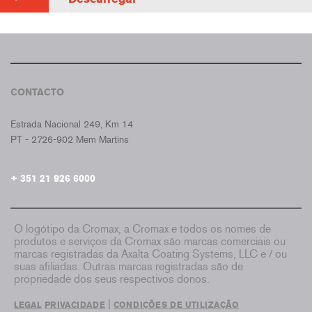
CONTACTO
CROMAX PORTUGAL
Estrada Nacional 249, Km 14
PT - 2726-902 Mem Martins
+ 351 21 926 6000
O logótipo da Cromax, a Cromax e todos os nomes de
produtos e serviços da Cromax são marcas comerciais ou
marcas registradas da Axalta Coating Systems, LLC e / ou
suas afiliadas. Outras marcas registradas são de
propriedade dos seus respectivos donos.
|
LEGAL
PRIVACIDADE
CONDIÇÕES DE UTILIZAÇÃO