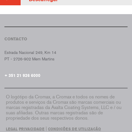
CONTACTO
CROMAX PORTUGAL
Estrada Nacional 249, Km 14
PT - 2726-902 Mem Martins
+ 351 21 926 6000
O logótipo da Cromax, a Cromax e todos os nomes de
produtos e serviços da Cromax são marcas comerciais ou
marcas registradas da Axalta Coating Systems, LLC e / ou
suas afiliadas. Outras marcas registradas são de
propriedade dos seus respectivos donos.
|
LEGAL
PRIVACIDADE
CONDIÇÕES DE UTILIZAÇÃO