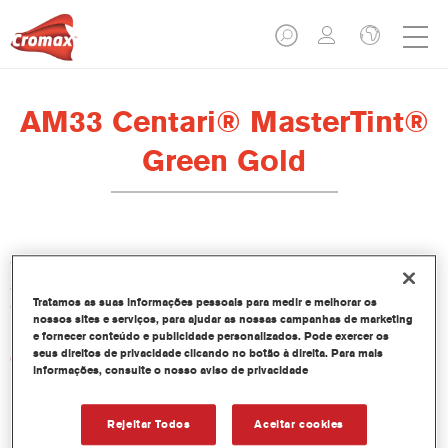
AM33 Centari® MasterTint®
Green Gold
O Centari Mastertint é um corante concentrado em base
solvente que faz parte da linha de Bases Bicamada e Esmaltes
Tratamos as suas informações pessoais para medir e melhorar os
Centari.
nossos sites e serviços, para ajudar as nossas campanhas de marketing
e fornecer conteúdo e publicidade personalizados. Pode exercer os
seus direitos de privacidade clicando no botão à direita. Para mais
Características do produto
informações, consulte o nosso aviso de privacidade
Sistema de pintura em base solvente distinto, versátil e de
fácil utilização.
Um equipamento de mistura único disponibiliza todas as
Rejeitar Todos
Aceitar cookies
qualidades de tinta em base solvente - médio e alto teor de