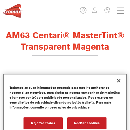
AM63 Centari® MasterTint®
Transparent Magenta
O Centari Mastertint é um corante concentrado em base
solvente que faz parte da linha de Bases Bicamada e Esmaltes
Tratamos as suas informações pessoais para medir e melhorar os
Centari.
nossos sites e serviços, para ajudar as nossas campanhas de marketing
e fornecer conteúdo e publicidade personalizados. Pode exercer os
seus direitos de privacidade clicando no botão à direita. Para mais
Características do produto
informações, consulte o nosso aviso de privacidade
Sistema de pintura em base solvente distinto, versátil e de
fácil utilização.
Um equipamento de mistura único disponibiliza todas as
Rejeitar Todos
Aceitar cookies
qualidades de tinta em base solvente - médio e alto teor de