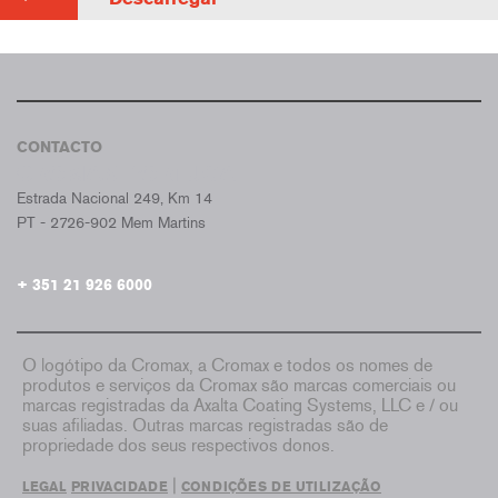
CONTACTO
CROMAX PORTUGAL
Estrada Nacional 249, Km 14
PT - 2726-902 Mem Martins
+ 351 21 926 6000
O logótipo da Cromax, a Cromax e todos os nomes de
produtos e serviços da Cromax são marcas comerciais ou
marcas registradas da Axalta Coating Systems, LLC e / ou
suas afiliadas. Outras marcas registradas são de
propriedade dos seus respectivos donos.
|
LEGAL
PRIVACIDADE
CONDIÇÕES DE UTILIZAÇÃO