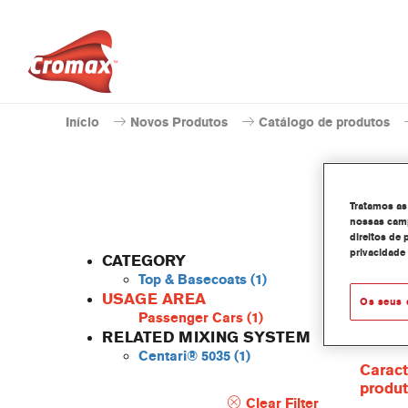
Início
Novos Produtos
Catálogo de produtos
Tratamos as
nossas camp
direitos de 
privacidade
CATEGORY
Top & Basecoats
(1)
USAGE AREA
Os seus 
Passenger Cars
(1)
O Centa
RELATED MIXING SYSTEM
linha d
Centari® 5035
(1)
Caract
produ
Clear Filter