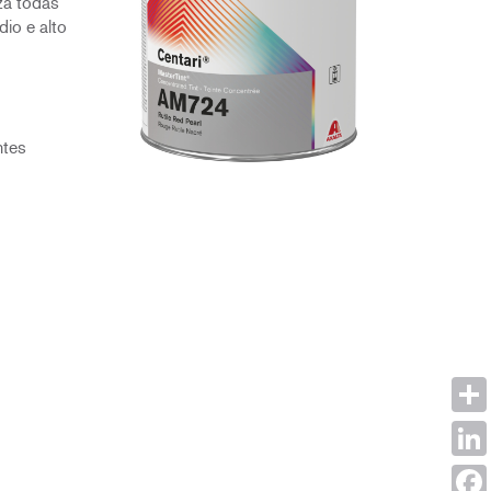
za todas
dio e alto
ntes
Shar
Link