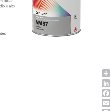
za todas
dio e alto
ntes
Shar
Link
Face