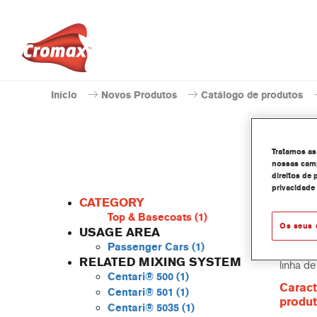
Início
Novos Produtos
Catálogo de produtos
Tratamos as
nossas camp
direitos de 
privacidade
CATEGORY
Top & Basecoats
(1)
Os seus 
USAGE AREA
Passenger Cars
(1)
O Centa
RELATED MIXING SYSTEM
linha d
Centari® 500
(1)
Caract
Centari® 501
(1)
produ
Centari® 5035
(1)