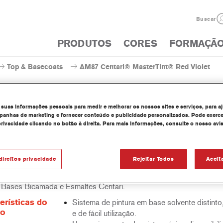
Buscar
PRODUTOS
CORES
FORMAÇÃ
Top & Basecoats
AM87 Centari® MasterTint® Red Violet
 suas informações pessoais para medir e melhorar os nossos sites e serviços, para a
anhas de marketing e fornecer conteúdo e publicidade personalizados. Pode exerce
privacidade clicando no botão à direita. Para mais informações, consulte o nosso avi
AM87 Centari® MasterTi
direitos privacidade
Rejeitar Todos
Aceit
ri Mastertint é um corante concentrado em base solvente que faz 
e Bases Bicamada e Esmaltes Centari.
erísticas do
Sistema de pintura em base solvente distinto,
to
e de fácil utilização.