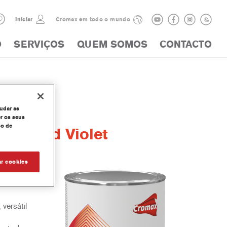
Iniciar
Cromax em todo o mundo
O
SERVIÇOS
QUEM SOMOS
CONTACTO
judar as
r os seus
so de
nt® Red Violet
ar cookies
parte da
 versátil