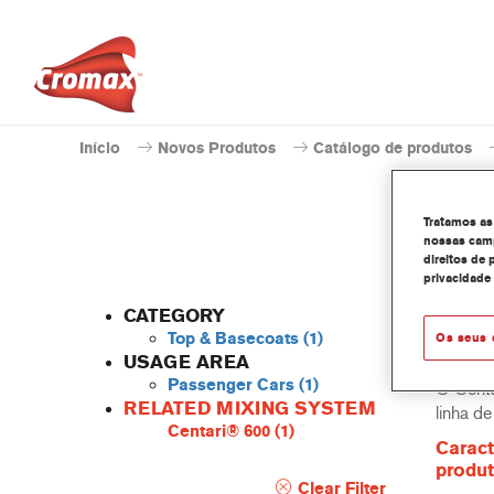
Início
Novos Produtos
Catálogo de produtos
Tratamos as
nossas camp
direitos de 
privacidade
AM9
CATEGORY
Top & Basecoats
(1)
Os seus 
USAGE AREA
Passenger Cars
(1)
O Centa
RELATED MIXING SYSTEM
linha d
Centari® 600
(1)
Caract
produ
Clear Filter