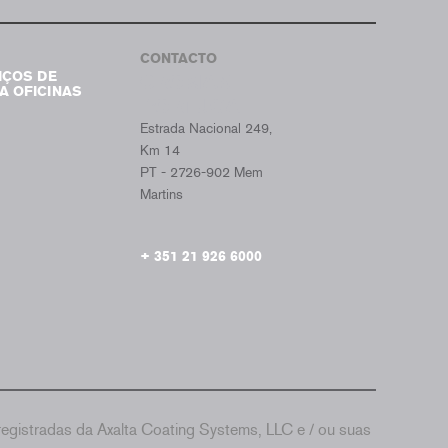
Tumb
CONTACTO
IÇOS DE
CROMAX
A OFICINAS
PORTUGAL
Estrada Nacional 249,
Km 14
PT - 2726-902 Mem
Martins
+ 351 21 926 6000
gistradas da Axalta Coating Systems, LLC e / ou suas