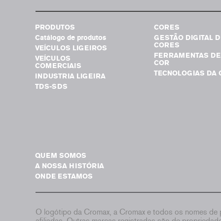
PRODUTOS
CORES
Catálogo de produtos
GESTÃO DIGITAL D
CORES
VEÍCULOS LIGEIROS
FERRAMENTAS DE
VEÍCULOS
COR
COMERCIAIS
TECNOLOGIAS DA 
INDUSTRIA LIGEIRA
TDS-SDS
QUEM SOMOS
A NOSSA HISTÓRIA
ONDE ESTAMOS
O logótipo da Cromax, a Cromax e todos os nomes de p
afiliadas. Outras marcas registradas são de proprieda