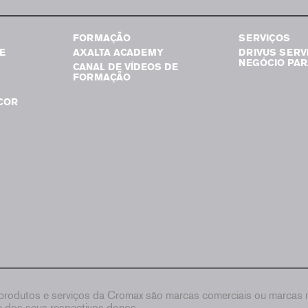
FORMAÇÃO
SERVIÇOS
E
AXALTA ACADEMY
DRIVUS SERV
NEGÓCIO PAR
CANAL DE VÍDEOS DE
FORMAÇÃO
COR
rodutos e serviços da Cromax são marcas comerciais ou marcas re
de dos seus respectivos donos.