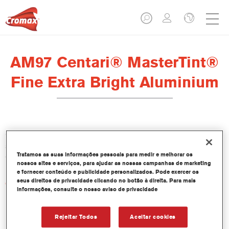
AM97 Centari® MasterTint®
Fine Extra Bright Aluminium
O Centari Mastertint é um corante concentrado em base
solvente que faz parte da linha de Bases Bicamada e Esmaltes
Tratamos as suas informações pessoais para medir e melhorar os
Centari.
nossos sites e serviços, para ajudar as nossas campanhas de marketing
e fornecer conteúdo e publicidade personalizados. Pode exercer os
seus direitos de privacidade clicando no botão à direita. Para mais
Características do produto
informações, consulte o nosso aviso de privacidade
Sistema de pintura em base solvente distinto, versátil e de
fácil utilização.
Um equipamento de mistura único disponibiliza todas as
Rejeitar Todos
Aceitar cookies
qualidades de tinta em base solvente - médio e alto teor de