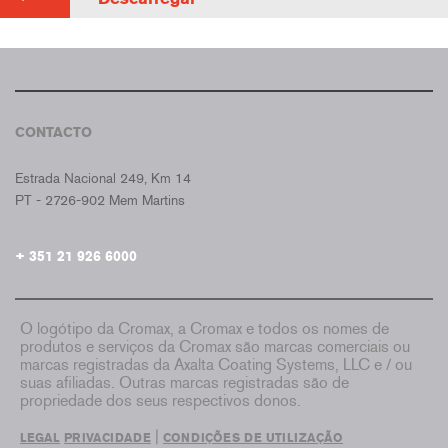
CONTACTO
CROMAX PORTUGAL
Estrada Nacional 249, Km 14
PT - 2726-902 Mem Martins
+ 351 21 926 6000
O logótipo da Cromax, a Cromax e todos os nomes de
produtos e serviços da Cromax são marcas comerciais ou
marcas registradas da Axalta Coating Systems, LLC e / ou
suas afiliadas. Outras marcas registradas são de
propriedade dos seus respectivos donos.
|
LEGAL
PRIVACIDADE
CONDIÇÕES DE UTILIZAÇÃO