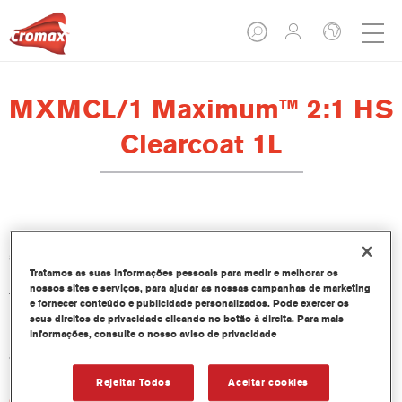
MXMCL/1 Maximum™ 2:1 HS
Clearcoat 1L
Maximum™ 2:1 HS Clearcoat é um verniz 2:1 de alto teor de
sólidos que proporciona um acabamento cristalino com
Tratamos as suas informações pessoais para medir e melhorar os
retenção de brilho excelente. É fácil de aplicar, tem excelente
nossos sites e serviços, para ajudar as nossas campanhas de marketing
fluidez e propriedades anti-escorrimento, e endurece
e fornecer conteúdo e publicidade personalizados. Pode exercer os
rapidamente, proporcionando um acabamento duradouro,
seus direitos de privacidade clicando no botão à direita. Para mais
resistente a raios UV e riscos. Ideal para todos os tipos de
informações, consulte o nosso aviso de privacidade
aplicações de pintura.
Rejeitar Todos
Aceitar cookies
Características do produto