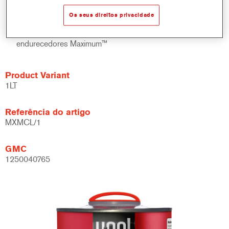
Acabamento de alto brilho
Os seus direitos privacidade
Pode ser facilmente polido após a cura.
Secagem ao ar ou coze a baixa temperatura Para uso com
endurecedores Maximum™
Product Variant
1LT
Referência do artigo
MXMCL/1
GMC
1250040765