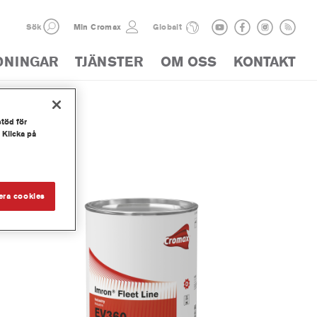
Sök
Min Cromax
Globalt
DNINGAR
TJÄNSTER
OM OSS
KONTAKT
stöd för
ALOG
 Klicka på
era cookies