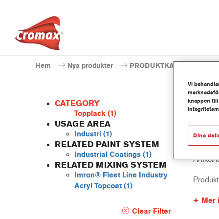
Hem
Nya produkter
PRODUKTKATALOG
Vi behandlar
marknadsför
knappen till
CATEGORY
integritets
Topplack
(1)
USAGE AREA
Industri
(1)
Dina dat
EV36
RELATED PAINT SYSTEM
Industrial Coatings
(1)
Artikel
RELATED MIXING SYSTEM
Imron® Fleet Line Industry
Produk
Acryl Topcoat
(1)
Mer 
Clear Filter