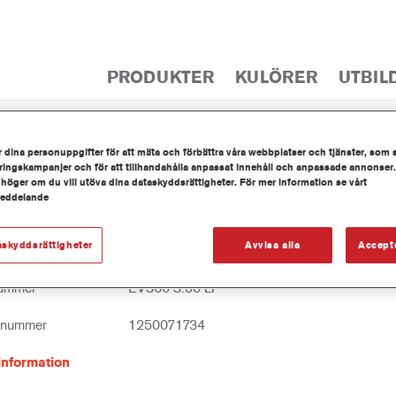
PRODUKTER
KULÖRER
UTBIL
 dina personuppgifter för att mäta och förbättra våra webbplatser och tjänster, som 
PRODUKTKAT
ingskampanjer och för att tillhandahålla anpassat innehåll och anpassade annonser.
 höger om du vill utöva dina dataskyddsrättigheter. För mer information se vårt
meddelande
askyddsrättigheter
Avvisa alla
Accept
0 Imron® Fleet Line Industry Acryl Binder
nummer
EV360 3.50 LI
tnummer
1250071734
information