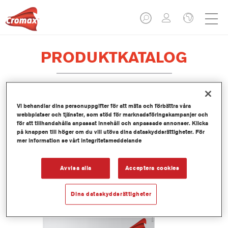
PRODUKTKATALOG
Vi behandlar dina personuppgifter för att mäta och förbättra våra
LI450 Imron® Fleet Line Industry
webbplatser och tjänster, som stöd för marknadsföringskampanjer och
Epoxy Binder
för att tillhandahålla anpassat innehåll och anpassade annonser. Klicka
på knappen till höger om du vill utöva dina dataskyddsrättigheter. För
Artikelnummer
LI450 3.50 LI
mer information se vårt integritetsmeddelande
Produktnummer
1250071735
Avvisa alla
Acceptera cookies
Mer information
Dina dataskyddsrättigheter