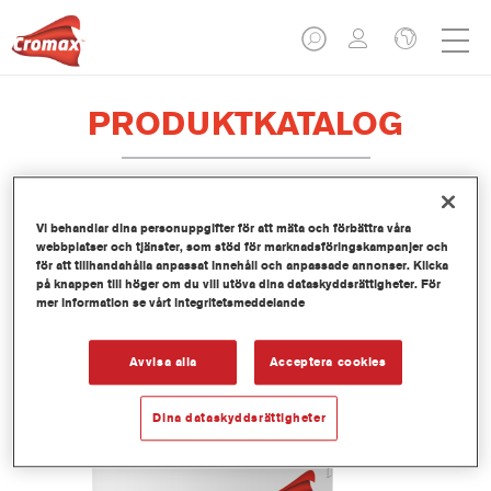
PRODUKTKATALOG
Vi behandlar dina personuppgifter för att mäta och förbättra våra
EV370 Imron® Fleet Line Industry
webbplatser och tjänster, som stöd för marknadsföringskampanjer och
One Step Binder
för att tillhandahålla anpassat innehåll och anpassade annonser. Klicka
på knappen till höger om du vill utöva dina dataskyddsrättigheter. För
Artikelnummer
EV370 3.50 LI
mer information se vårt integritetsmeddelande
Produktnummer
1250092901
Avvisa alla
Acceptera cookies
Mer information
Dina dataskyddsrättigheter