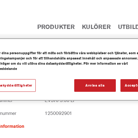
PRODUKTER
KULÖRER
UTBIL
 dina personuppgifter för att mäta och förbättra våra webbplatser och tjänster, som 
PRODUKTKAT
ingskampanjer och för att tillhandahålla anpassat innehåll och anpassade annonser.
 höger om du vill utöva dina dataskyddsrättigheter. För mer information se vårt
meddelande
askyddsrättigheter
Avvisa alla
Accept
0 Imron® Fleet Line Industry One Step Bin
nummer
EV370 3.50 LI
tnummer
1250092901
information