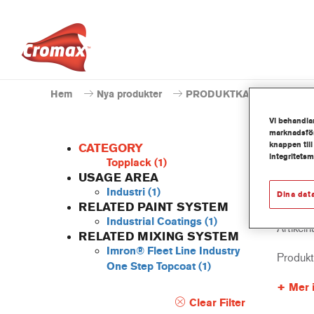
Hem
Nya produkter
PRODUKTKATALOG
Vi behandlar
marknadsför
knappen till
CATEGORY
integritets
Topplack
(1)
USAGE AREA
Industri
(1)
Dina dat
EV37
RELATED PAINT SYSTEM
Industrial Coatings
(1)
Artikel
RELATED MIXING SYSTEM
Imron® Fleet Line Industry
Produk
One Step Topcoat
(1)
Mer 
Clear Filter