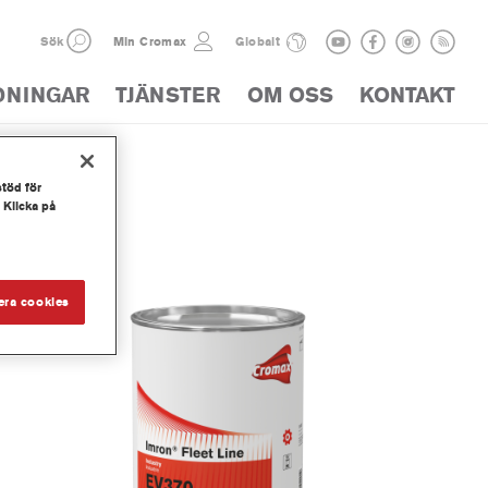
Sök
Min Cromax
Globalt
DNINGAR
TJÄNSTER
OM OSS
KONTAKT
stöd för
ALOG
 Klicka på
era cookies
der