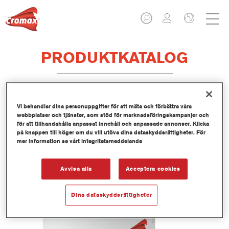
PRODUKTKATALOG
Vi behandlar dina personuppgifter för att mäta och förbättra våra
EV350 Imron® Fleet Line Industry
webbplatser och tjänster, som stöd för marknadsföringskampanjer och
PUR Matt Binder
för att tillhandahålla anpassat innehåll och anpassade annonser. Klicka
på knappen till höger om du vill utöva dina dataskyddsrättigheter. För
Artikelnummer
EV350 3.50 LI
mer information se vårt integritetsmeddelande
Produktnummer
1250093033
Avvisa alla
Acceptera cookies
Mer information
Dina dataskyddsrättigheter