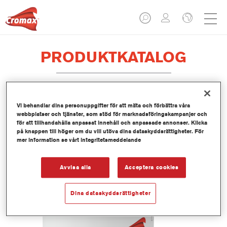
PRODUKTKATALOG
Vi behandlar dina personuppgifter för att mäta och förbättra våra
EV350 Imron® Fleet Line Industry
webbplatser och tjänster, som stöd för marknadsföringskampanjer och
PUR Matt Binder
för att tillhandahålla anpassat innehåll och anpassade annonser. Klicka
på knappen till höger om du vill utöva dina dataskyddsrättigheter. För
Artikelnummer
EV350 3.50 LI
mer information se vårt integritetsmeddelande
Produktnummer
1250093033
Avvisa alla
Acceptera cookies
Mer information
Dina dataskyddsrättigheter