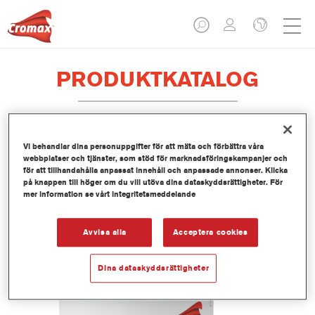
PRODUKTKATALOG
Vi behandlar dina personuppgifter för att mäta och förbättra våra
EV350 Imron® Fleet Line Industry
webbplatser och tjänster, som stöd för marknadsföringskampanjer och
PUR Matt Binder
för att tillhandahålla anpassat innehåll och anpassade annonser. Klicka
på knappen till höger om du vill utöva dina dataskyddsrättigheter. För
Artikelnummer
EV350 3.50 LI
mer information se vårt integritetsmeddelande
Produktnummer
1250093033
Avvisa alla
Acceptera cookies
Mer information
Dina dataskyddsrättigheter