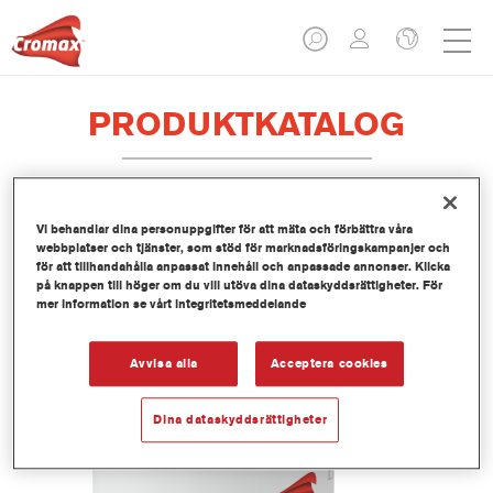
PRODUKTKATALOG
Vi behandlar dina personuppgifter för att mäta och förbättra våra
EV330 Imron® Fleet Line Industry
webbplatser och tjänster, som stöd för marknadsföringskampanjer och
PUR Texturing Binder
för att tillhandahålla anpassat innehåll och anpassade annonser. Klicka
på knappen till höger om du vill utöva dina dataskyddsrättigheter. För
Artikelnummer
EV330 3.50 LI
mer information se vårt integritetsmeddelande
Produktnummer
1250092947
Avvisa alla
Acceptera cookies
Mer information
Dina dataskyddsrättigheter