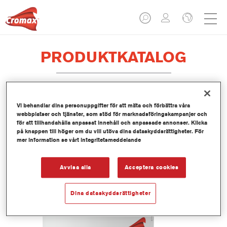
PRODUKTKATALOG
Vi behandlar dina personuppgifter för att mäta och förbättra våra
EV330 Imron® Fleet Line Industry
webbplatser och tjänster, som stöd för marknadsföringskampanjer och
PUR Texturing Binder
för att tillhandahålla anpassat innehåll och anpassade annonser. Klicka
på knappen till höger om du vill utöva dina dataskyddsrättigheter. För
Artikelnummer
EV330 3.50 LI
mer information se vårt integritetsmeddelande
Produktnummer
1250092947
Avvisa alla
Acceptera cookies
Mer information
Dina dataskyddsrättigheter