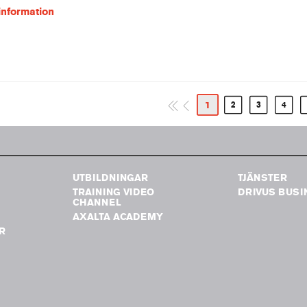
information
1
2
3
4
UTBILDNINGAR
TJÄNSTER
TRAINING VIDEO
DRIVUS BUSI
G
CHANNEL
AXALTA ACADEMY
R