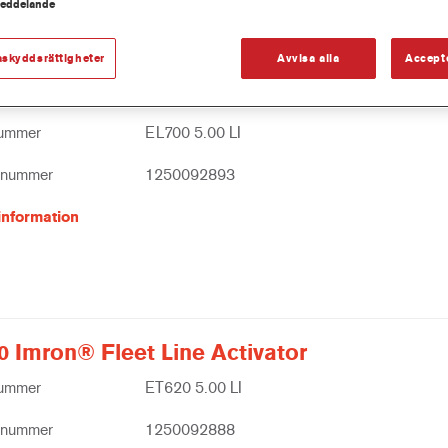
meddelande
askyddsrättigheter
Avvisa alla
Accept
0 Imron® Fleet Line 2K MS Aluminium Cle
nummer
EL700 5.00 LI
tnummer
1250092893
information
0 Imron® Fleet Line Activator
nummer
ET620 5.00 LI
tnummer
1250092888