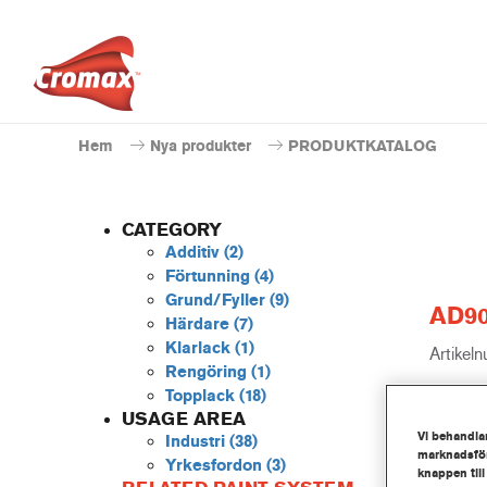
Hem
Nya produkter
PRODUKTKATALOG
CATEGORY
Additiv
(2)
Förtunning
(4)
Grund/Fyller
(9)
AD90
Härdare
(7)
Klarlack
(1)
Artikel
Rengöring
(1)
Topplack
(18)
Produk
USAGE AREA
Vi behandlar
Industri
(38)
Mer 
marknadsför
Yrkesfordon
(3)
knappen till