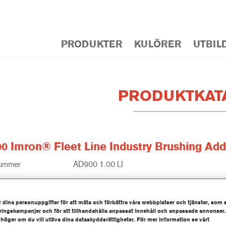
PRODUKTER
KULÖRER
UTBIL
PRODUKTKAT
0 Imron® Fleet Line Industry Brushing Addi
nummer
AD900 1.00 LI
tnummer
1250092897
 dina personuppgifter för att mäta och förbättra våra webbplatser och tjänster, som 
information
ingskampanjer och för att tillhandahålla anpassat innehåll och anpassade annonser.
 höger om du vill utöva dina dataskyddsrättigheter. För mer information se vårt