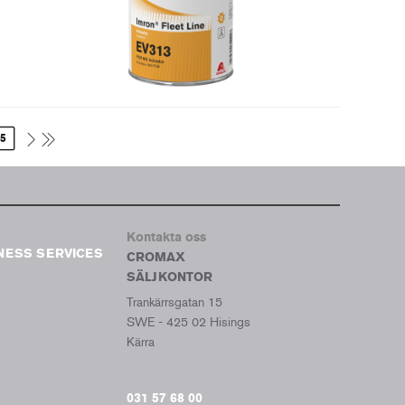
5
Kontakta oss
NESS SERVICES
CROMAX
SÄLJKONTOR
Trankärrsgatan 15
SWE - 425 02 Hisings
Kärra
031 57 68 00