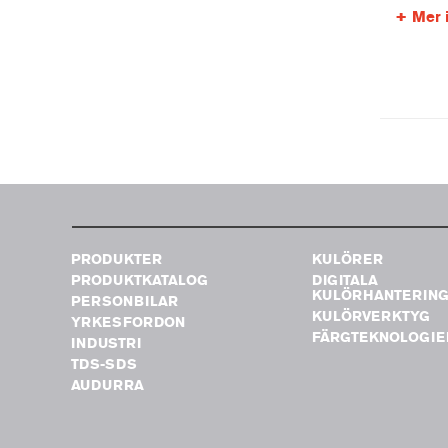
Mer 
PRODUKTER
KULÖRER
PRODUKTKATALOG
DIGITALA
KULÖRHANTERIN
PERSONBILAR
KULÖRVERKTYG
YRKESFORDON
FÄRGTEKNOLOGIE
INDUSTRI
TDS-SDS
AUDURRA