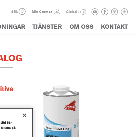
Sök
Min Cromax
Globalt
DNINGAR
TJÄNSTER
OM OSS
KONTAKT
ALOG
tive
stöd för
 Klicka på