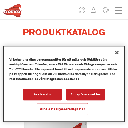
PRODUKTKATALOG
Vi behandlar dina personuppgifter för att mäta och förbättra våra
EV370 Imron® Fleet Line Industry
webbplatser och tjänster, som stöd för marknadsföringskampanjer och
One Step Binder
för att tillhandahålla anpassat innehåll och anpassade annonser. Klicka
på knappen till höger om du vill utöva dina dataskyddsrättigheter. För
Artikelnummer
EV370 3.50 LI
mer information se vårt integritetsmeddelande
Produktnummer
1250092901
Avvisa alla
Acceptera cookies
Mer information
Dina dataskyddsrättigheter