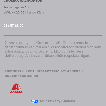
CROMAX SÄLJKONTOR
Trankärrsgatan 15
SWE - 425 02 Hisings Kärra
031 57 68 00
Cromax-logotypen, Cromax och alla Cromax produkt- och
tjänstenamn är varumärken eller registrerade varumärken som
tillhör Axalta Coating Systems, LLC och/eller dess
dotterbolag. Andra varumärken tillhör respektive ägare.
ANVÄNDARVILLKOR
INTEGRITETSPOLICY
GENERELL
ORDERINFORMATION
Your Privacy Choices