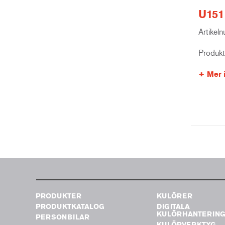
U151 
Artikel
Produk
Mer 
PRODUKTER
KULÖRER
PRODUKTKATALOG
DIGITALA
KULÖRHANTERIN
PERSONBILAR
KULÖRVERKTYG