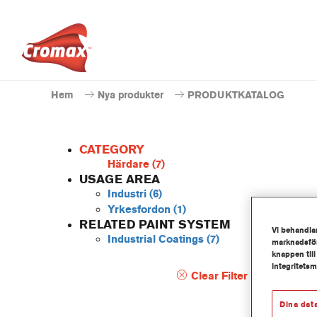
Hem
Nya produkter
PRODUKTKATALOG
CATEGORY
Härdare
(7)
USAGE AREA
Industri
(6)
ET62
Yrkesfordon
(1)
RELATED PAINT SYSTEM
Artikel
Vi behandlar
Industrial Coatings
(7)
marknadsför
knappen till
Produk
integritets
Clear Filter
Mer 
Dina dat