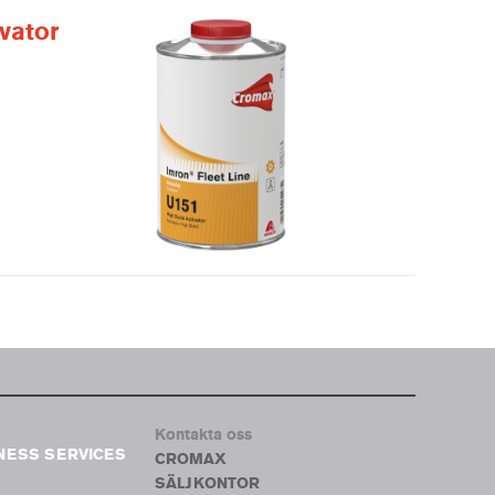
vator
Kontakta oss
NESS SERVICES
CROMAX
SÄLJKONTOR