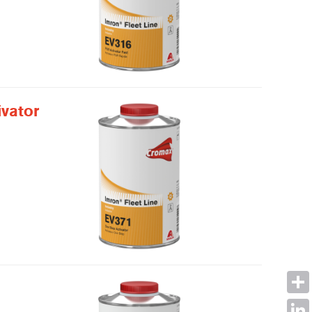
ivator
Shar