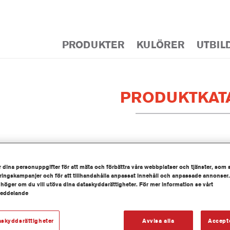
PRODUKTER
KULÖRER
UTBIL
PRODUKTKAT
0 Imron® Fleet Line Activator
nummer
ET620 5.00 LI
 dina personuppgifter för att mäta och förbättra våra webbplatser och tjänster, som 
ingskampanjer och för att tillhandahålla anpassat innehåll och anpassade annonser.
 höger om du vill utöva dina dataskyddsrättigheter. För mer information se vårt
tnummer
1250092888
meddelande
information
askyddsrättigheter
Avvisa alla
Accept