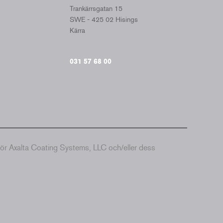
Trankärrsgatan 15
SWE - 425 02 Hisings
Kärra
031 57 68 00
hör Axalta Coating Systems, LLC och/eller dess