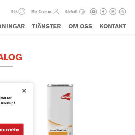
Sök
Min Cromax
Globalt
DNINGAR
TJÄNSTER
OM OSS
KONTAKT
ALOG
stöd för
 Klicka på
era cookies