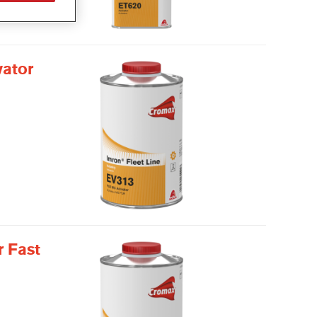
vator
r Fast