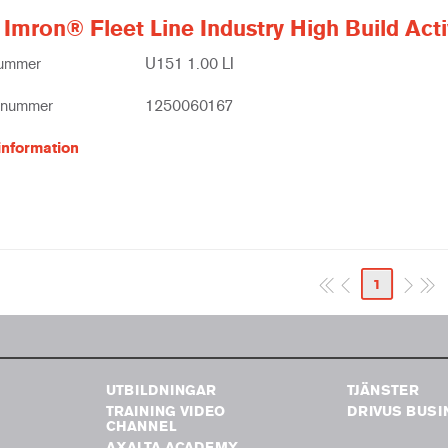
Imron® Fleet Line Industry High Build Acti
nummer
U151 1.00 LI
tnummer
1250060167
information
1
UTBILDNINGAR
TJÄNSTER
TRAINING VIDEO
DRIVUS BUSI
G
CHANNEL
AXALTA ACADEMY