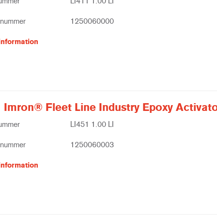
nummer
LI411 1.00 LI
tnummer
1250060000
information
 Imron® Fleet Line Industry Epoxy Activato
nummer
LI451 1.00 LI
tnummer
1250060003
information