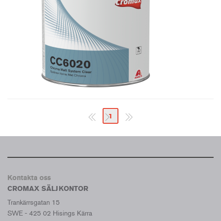
1
Kontakta oss
CROMAX SÄLJKONTOR
Trankärrsgatan 15
SWE - 425 02 Hisings Kärra