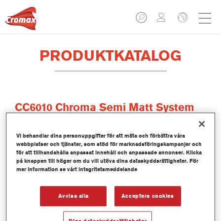
PRODUKTKATALOG
CC6010 Chroma Semi Matt System
Clear
Vi behandlar dina personuppgifter för att mäta och förbättra våra
Artikelnummer
CC6010 0.80LI
webbplatser och tjänster, som stöd för marknadsföringskampanjer och
för att tillhandahålla anpassat innehåll och anpassade annonser. Klicka
Produktnummer
1250029679
på knappen till höger om du vill utöva dina dataskyddsrättigheter. För
mer information se vårt integritetsmeddelande
Mer information
Avvisa alla
Acceptera cookies
Dina dataskyddsrättigheter